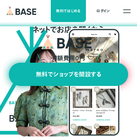
無料ではじめる
ログイン
ネ
ッ
ト
でお店を開くなら
月額費用0円
無料でショップを開設する
BASEの強み
BASEが強い3つの理由