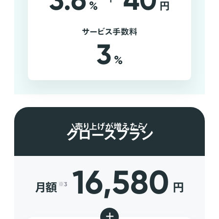
3.6
40
%
円
サービス手数料
3
%
売り上げが増えたら
グロースプラン
16,580
月額
円
※3
+