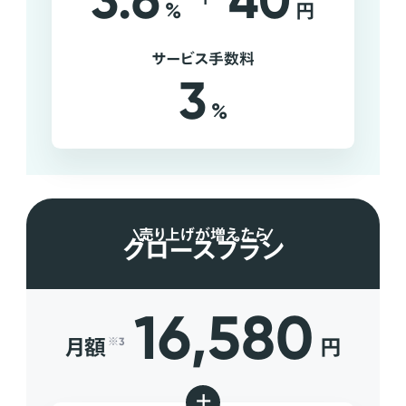
3.6
40
%
円
サービス手数料
3
%
売り上げが増えたら
グロースプラン
16,580
月額
円
※3
+