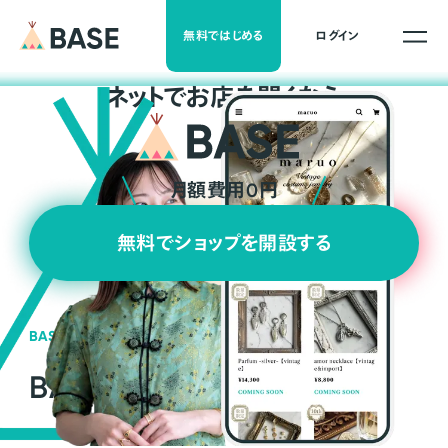
無料ではじめる
ログイン
ネ
ッ
ト
でお店を開くなら
月額費用0円
無料でショップを開設する
BASEの強み
BASEが強い3つの理由