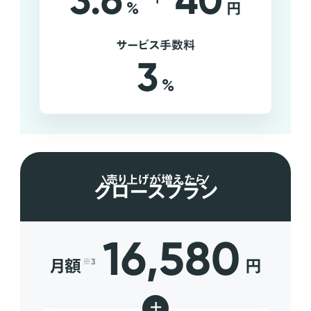
3.6
40
%
円
サービス手数料
3
%
売り上げが増えたら
グロースプラン
16,580
月額
円
※3
+