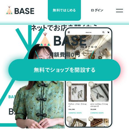
無料ではじめる
ログイン
ネ
ッ
ト
でお店を開くなら
月額費用0円
無料でショップを開設する
BASEの強み
BASEが強い3つの理由