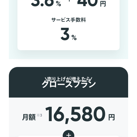
3.6
40
%
円
サービス手数料
3
%
売り上げが増えたら
グロースプラン
16,580
月額
円
※3
+