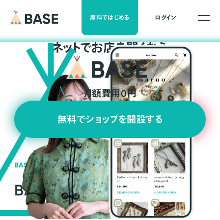
無料ではじめる
ログイン
ネ
ッ
ト
でお店を開くなら
月額費用0円
無料でショップを開設する
BASEの強み
BASEが強い3つの理由