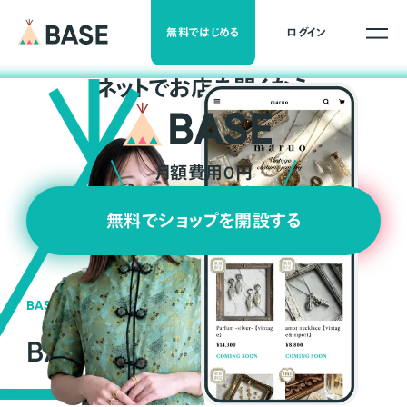
無料ではじめる
ログイン
ネ
ッ
ト
でお店を開くなら
月額費用0円
無料でショップを開設する
BASEの強み
BASEが強い3つの理由