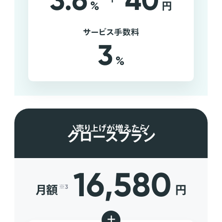
3.6
40
%
円
サービス手数料
3
%
売り上げが増えたら
グロースプラン
16,580
月額
円
※3
+