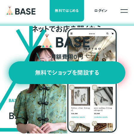
無料ではじめる
ログイン
ネ
ッ
ト
でお店を開くなら
月額費用0円
無料でショップを開設する
BASEの強み
BASEが強い3つの理由