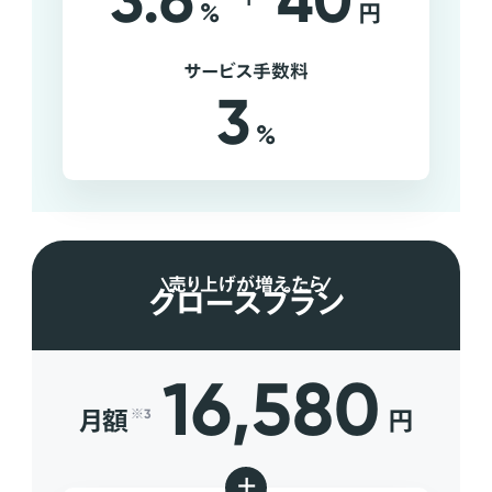
3.6
40
%
円
サービス手数料
3
%
売り上げが増えたら
グロースプラン
16,580
月額
円
※3
+