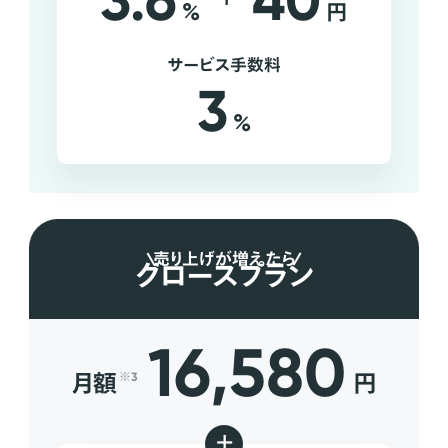
3.6
40
%
円
サービス手数料
3
%
売り上げが増えたら
グロースプラン
16,580
月額
円
※3
+