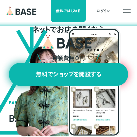
無料ではじめる
ログイン
ネ
ッ
ト
でお店を開くなら
月額費用0円
無料でショップを開設する
BASEの強み
BASEが強い3つの理由