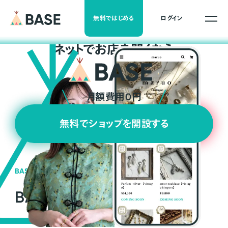
無料ではじめる
ログイン
ネ
ッ
ト
でお店を開くなら
月額費用0円
無料でショップを開設する
BASEの強み
BASEが強い3つの理由