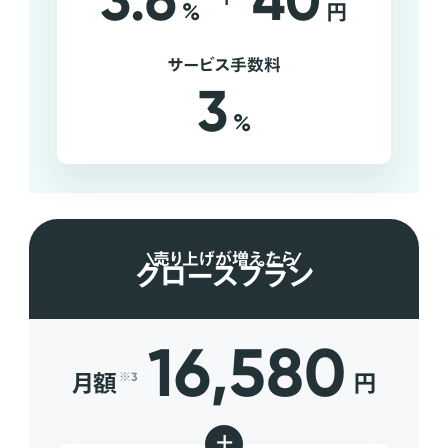
3.6
40
%
円
サービス手数料
3
%
売り上げが増えたら
グロースプラン
16,580
月額
円
※3
+