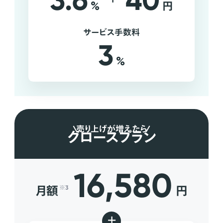
3.6
40
%
円
サービス手数料
3
%
売り上げが増えたら
グロースプラン
16,580
月額
円
※3
+