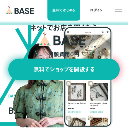
無料ではじめる
ログイン
ネ
ッ
ト
でお店を開くなら
月額費用0円
無料でショップを開設する
BASEの強み
BASEが強い3つの理由