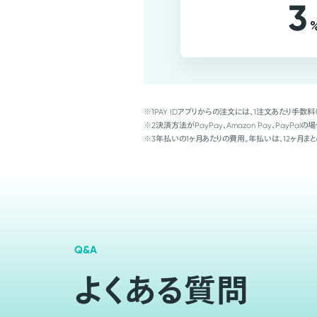
3
※1
PAY IDアプリからの注文には、1注文あたり手数料
※2
決済方法がPayPay、Amazon Pay、Pay
※3
年払いの1ヶ月あたりの費用。年払いは、12ヶ月まと
Q&A
よくある質問