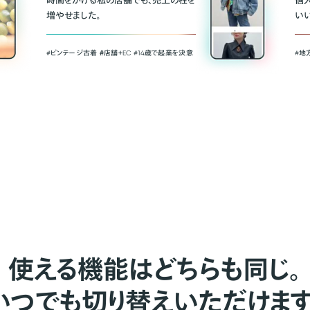
時間をかける私の店舗でも、売上の柱を
個
増やせました。
い
#ビンテージ古着 ＃店舗＋EC #14歳で起業を決意
#地
使える機能はどちらも同じ。
いつでも切り替えいただけます