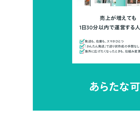
売上が増えても
1日30分以内で運営する
発送も、在庫も、スマホひとつ
「かんたん発送」で送り状作成の手間なし
海外に広げたくなったときも、仕組み変
あらたな可