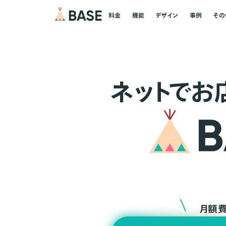
料金
機能
デザイン
事例
その
ネ
ッ
ト
でお
月額