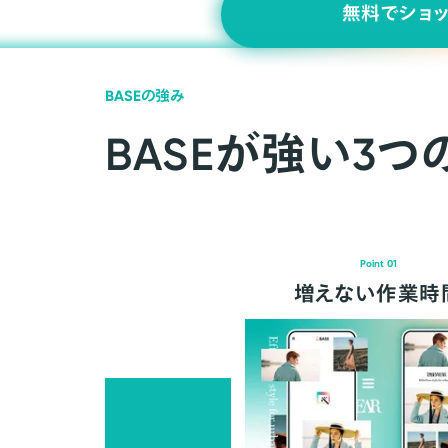
無料でショ
BASEの強み
BASEが強い3つ
Point 01
増えない作業時