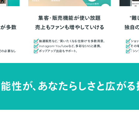
集客・販売機能が使い放題
"難
人が多数
売上もファンも増やしていける
独自
抽選販売など、"買いたくなる仕掛け"を多数用意。
ショッ
Instagram・YouTubeなど、多彩なSNSと連携。
その場
更の必要なし
ポップアップ出店もサポート。
「シ
能性が、
あなたらしさと広がる