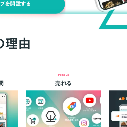
ップを開設する
の理由
Point 02
間
売れる