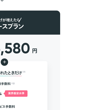
げが増えたら
ースプラン
6,580
円
+
れたときだけ
※1
済手数料
※2
%
業界最安水準
ビス手数料