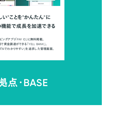
しい"ことを"かんたん"に
の機能で成長を加速できる
ピングアプリ「PAY ID」に無料掲載。
で資金調達ができる「YELL BANK」。
ンプルでわかりやすい」を追求した管理画面。
拠点・
BASE