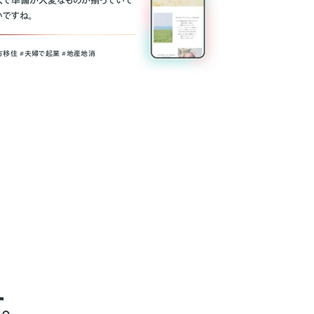
人で準備が大変なものが揃っていて
いですね。
方移住 #夫婦で起業 #地産地消
。