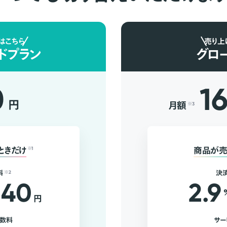
はこちら
売り上
ドプラン
グロ
0
1
円
月額
※3
ときだけ
※1
商品が売
料
※2
決
40
2.9
円
手数料
サー