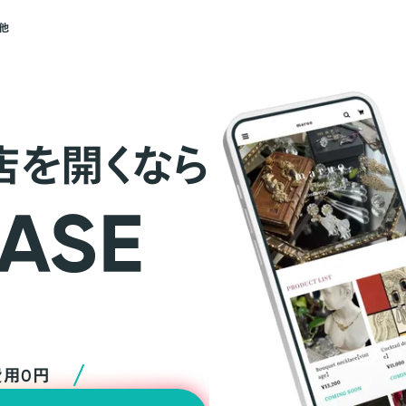
他
店を開くなら
費用0円