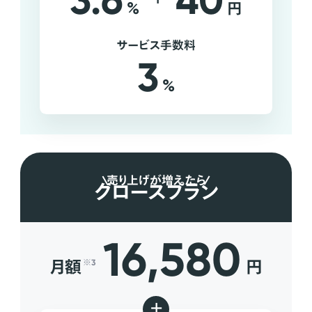
3.6
40
%
円
サービス手数料
3
%
売り上げが増えたら
グロースプラン
16,580
月額
円
※3
+