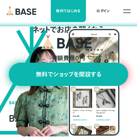
無料ではじめる
ログイン
ネ
ッ
ト
でお店を開くなら
月額費用0円
無料でショップを開設する
BASEの強み
BASEが強い3つの理由