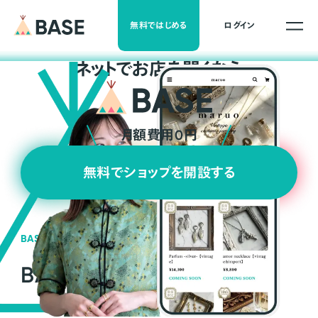
無料ではじめる
ログイン
ネ
ッ
ト
でお店を開くなら
月額費用0円
無料でショップを開設する
BASEの強み
BASEが強い3つの理由