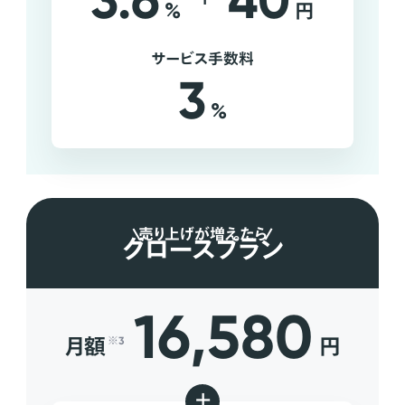
3.6
40
%
円
サービス手数料
3
%
売り上げが増えたら
グロースプラン
16,580
月額
円
※3
+