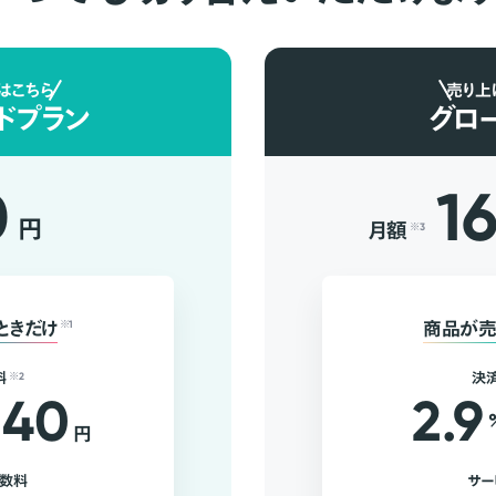
はこちら
売り上
ドプラン
グロ
0
1
円
月額
※3
ときだけ
※1
商品が売
料
※2
決
40
2.9
円
手数料
サー