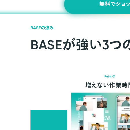
無料でショ
BASEの強み
BASEが強い3つ
Point 01
増えない作業時