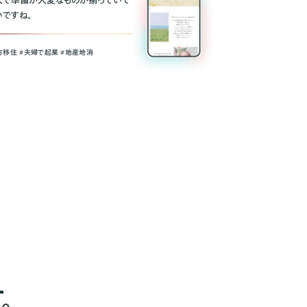
人で準備が大変なものが揃っていて
いですね。
方移住 #夫婦で起業 #地産地消
。