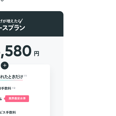
げが増えたら
ースプラン
6,580
円
+
れたときだけ
※1
済手数料
※2
%
業界最安水準
ビス手数料