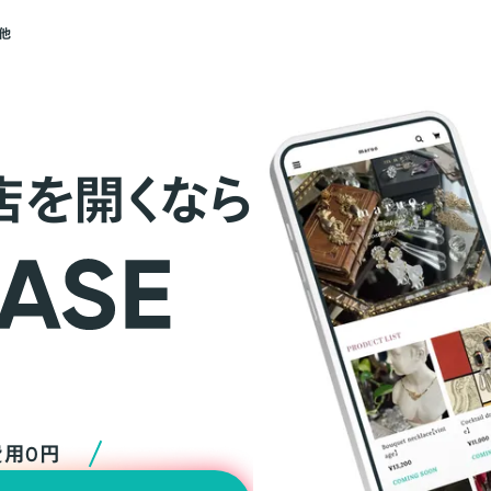
他
店を開くなら
費用0円