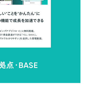
しい"ことを"かんたん"に
の機能で成長を加速できる
ピングアプリ「PAY ID」に無料掲載。
で資金調達ができる「YELL BANK」。
ンプルでわかりやすい」を追求した管理画面。
拠点・
BASE