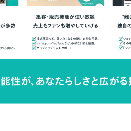
集客・販売機能が使い放題
"難
人が多数
売上もファンも増やしていける
独自
抽選販売など、"買いたくなる仕掛け"を多数用意。
ショッ
Instagram・YouTubeなど、多彩なSNSと連携。
その場
更の必要なし
ポップアップ出店もサポート。
「シ
能性が、
あなたらしさと広がる