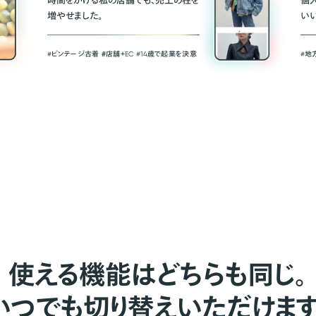
時間をかける私の店舗でも、売上の柱を
個
増やせました。
い
#ビンテージ古着 ＃店舗＋EC #14歳で起業を決意
#地
使える機能はどちらも同じ。
いつでも切り替えいただけます