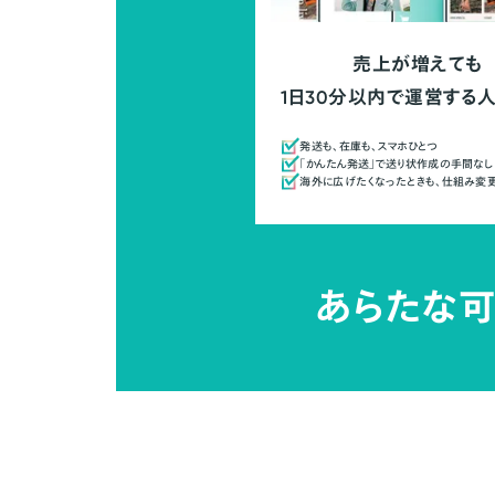
売上が増えても
1日30分以内で運営する
発送も、在庫も、スマホひとつ
「かんたん発送」で送り状作成の手間なし
海外に広げたくなったときも、仕組み変
あらたな可