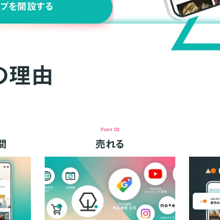
ップを開設する
の理由
Point 02
間
売れる