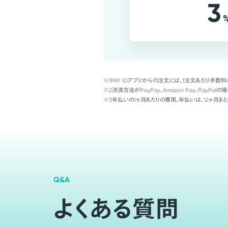
3
※1
PAY IDアプリからの注文には、1注文あたり手数料
※2
決済方法がPayPay、Amazon Pay、Pay
※3
年払いの1ヶ月あたりの費用。年払いは、12ヶ月まと
Q&A
よくある質問