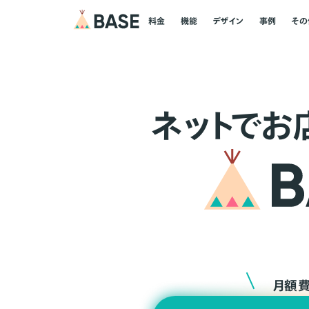
料金
機能
デザイン
事例
その
ネ
ッ
ト
でお
月額