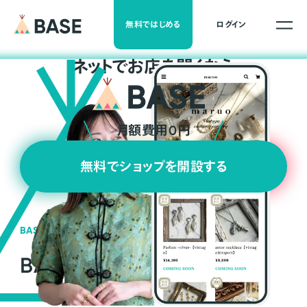
無料ではじめる
ログイン
ネ
ッ
ト
でお店を開くなら
月額費用0円
無料でショップを開設する
BASEの強み
BASEが強い3つの理由