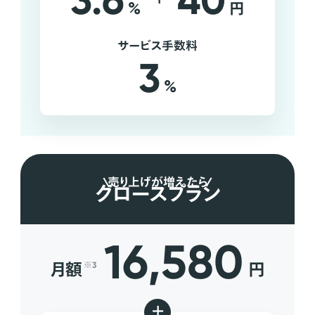
3.6
40
%
円
サービス手数料
3
%
売り上げが増えたら
グロースプラン
16,580
月額
円
※3
+