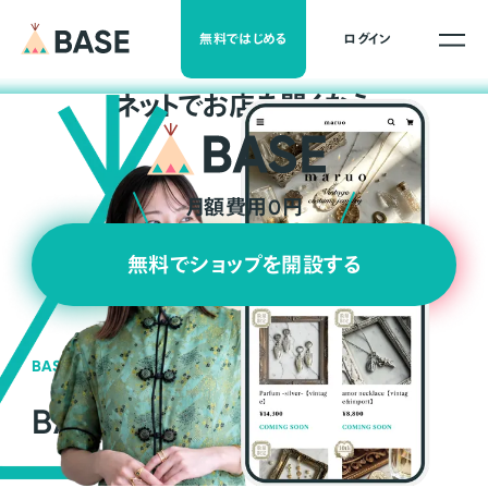
無料ではじめる
ログイン
ネ
ッ
ト
でお店を開くなら
月額費用0円
無料でショップを開設する
BASEの強み
BASEが強い3つの理由