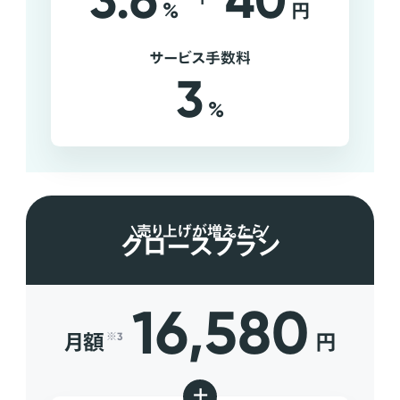
3.6
40
%
円
サービス手数料
3
%
売り上げが増えたら
グロースプラン
16,580
月額
円
※3
+