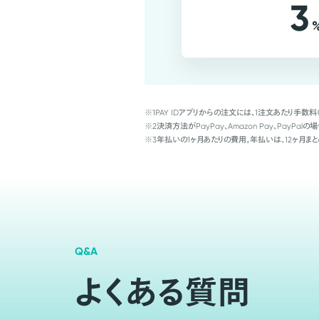
3
※1
PAY IDアプリからの注文には、1注文あたり手数料
※2
決済方法がPayPay、Amazon Pay、Pay
※3
年払いの1ヶ月あたりの費用。年払いは、12ヶ月まと
Q&A
よくある質問