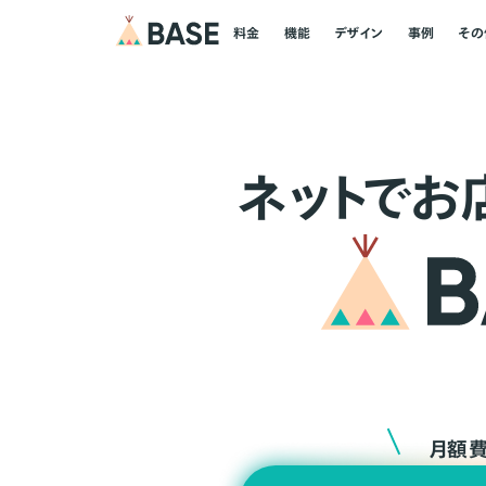
料金
機能
デザイン
事例
その
ネ
ッ
ト
でお
月額