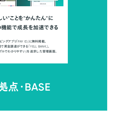
しい"ことを"かんたん"に
の機能で成長を加速できる
ピングアプリ「PAY ID」に無料掲載。
で資金調達ができる「YELL BANK」。
ンプルでわかりやすい」を追求した管理画面。
拠点・
BASE