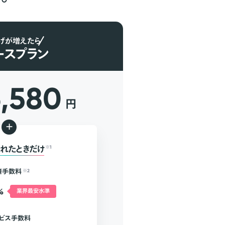
げが増えたら
ースプラン
6,580
円
+
れたときだけ
※1
済手数料
※2
%
業界最安水準
ビス手数料