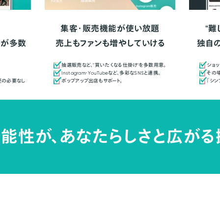
集客・販売機能が使い放題
"難
人が多数
売上もファンも増やしていける
独自
抽選販売など、"買いたくなる仕掛け"を多数用意。
ショッ
Instagram・YouTubeなど、多彩なSNSと連携。
その場
更の必要なし
ポップアップ出店もサポート。
「シ
能性が、
あなたらしさと広がる