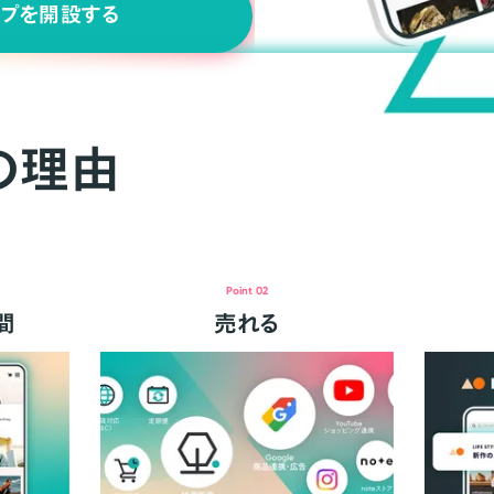
ップを開設する
の理由
Point 02
間
売れる