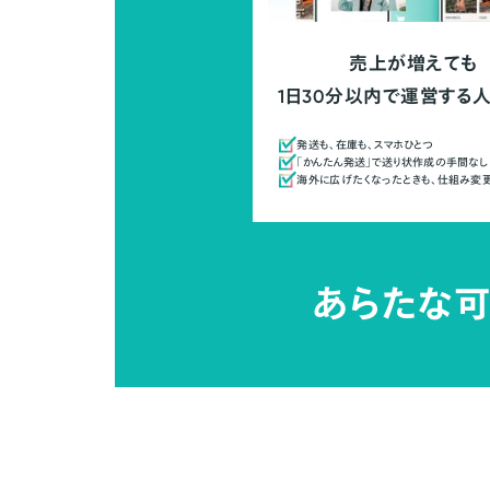
売上が増えても
1日30分以内で運営する
発送も、在庫も、スマホひとつ
「かんたん発送」で送り状作成の手間なし
海外に広げたくなったときも、仕組み変
あらたな可