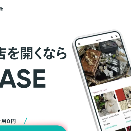
他
店を開くなら
費用0円