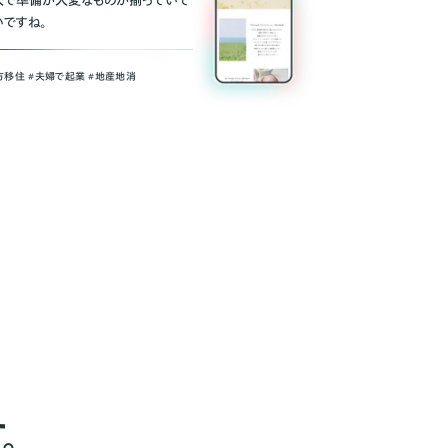
人で準備が大変なものが揃っていて
いですね。
方移住 #夫婦で起業 #地産地消
。