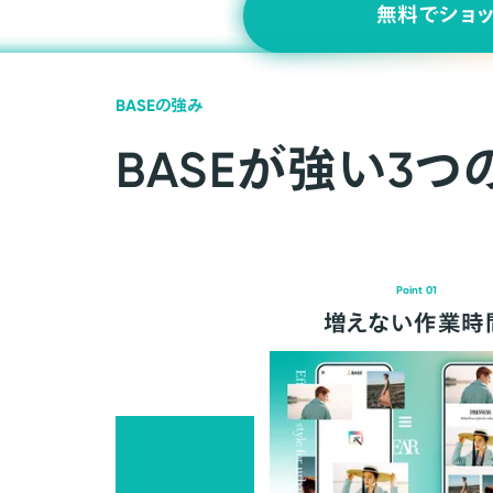
無料でショ
BASEの強み
BASEが強い3つ
Point 01
増えない作業時