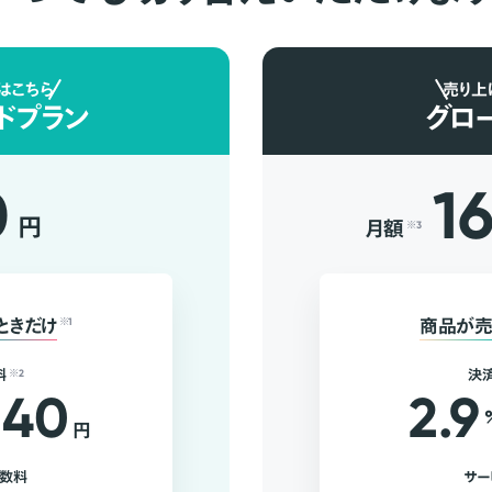
はこちら
売り上
ドプラン
グロ
0
1
円
月額
※3
ときだけ
※1
商品が売
料
※2
決
40
2.9
円
手数料
サー