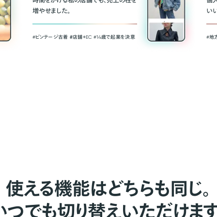
時間をかける私の店舗でも、売上の柱を
個
増やせました。
い
#ビンテージ古着 ＃店舗＋EC #14歳で起業を決意
#地
使える機能はどちらも同じ。
いつでも切り替えいただけます