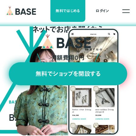
無料ではじめる
ログイン
ネ
ッ
ト
でお店を開くなら
月額費用0円
無料でショップを開設する
BASEの強み
BASEが強い3つの理由