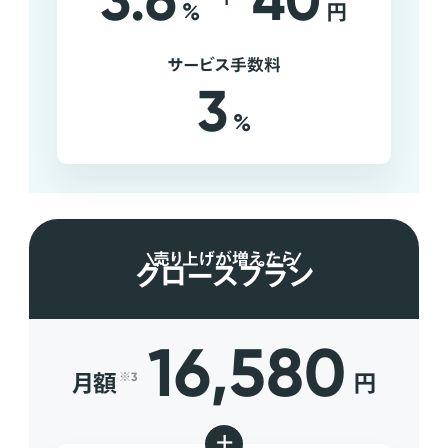
3.6
40
%
円
サービス手数料
3
%
売り上げが増えたら
グロースプラン
16,580
月額
円
※3
+