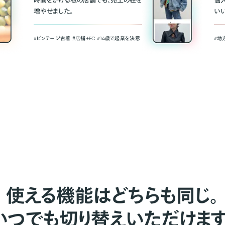
時間をかける私の店舗でも、売上の柱を
個
増やせました。
い
#ビンテージ古着 ＃店舗＋EC #14歳で起業を決意
#地
使える機能はどちらも同じ。
いつでも切り替えいただけます