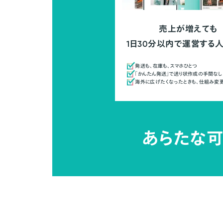
売上が増えても
1日30分以内で運営する
発送も、在庫も、スマホひとつ
「かんたん発送」で送り状作成の手間なし
海外に広げたくなったときも、仕組み変
あらたな可