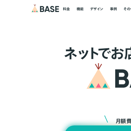
料金
機能
デザイン
事例
その
ネ
ッ
ト
でお
月額