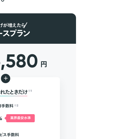
げが増えたら
ースプラン
6,580
円
+
れたときだけ
※1
済手数料
※2
%
業界最安水準
ビス手数料