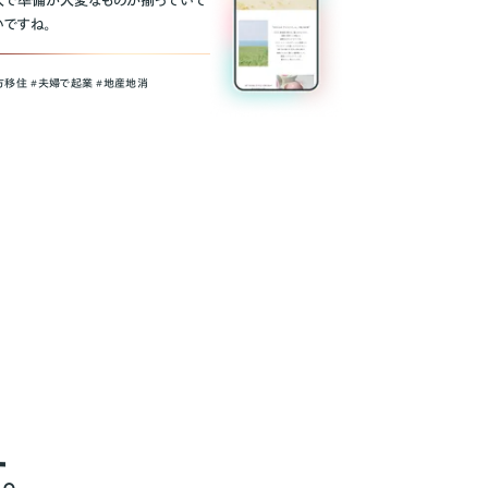
人で準備が大変なものが揃っていて
いですね。
方移住 #夫婦で起業 #地産地消
。