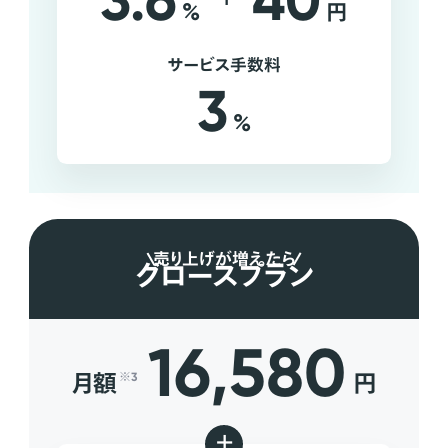
3.6
40
%
円
サービス手数料
3
%
売り上げが増えたら
グロースプラン
16,580
月額
円
※3
+