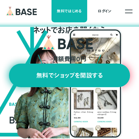
無料ではじめる
ログイン
ネ
ッ
ト
でお店を開くなら
月額費用0円
無料でショップを開設する
BASEの強み
BASEが強い3つの理由