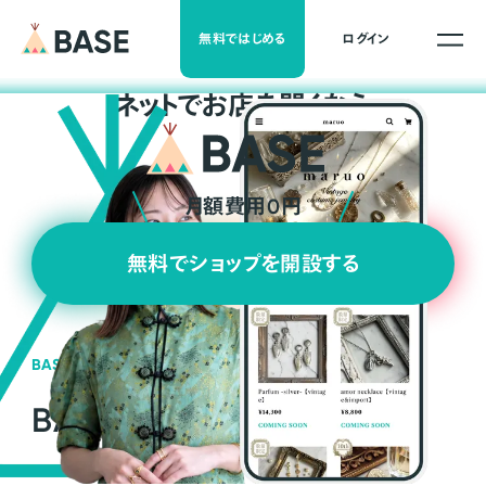
無料ではじめる
ログイン
ネ
ッ
ト
でお店を開くなら
月額費用0円
無料でショップを開設する
BASEの強み
BASEが強い3つの理由