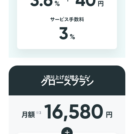
3.6
40
%
円
サービス手数料
3
%
売り上げが増えたら
グロースプラン
16,580
月額
円
※3
+