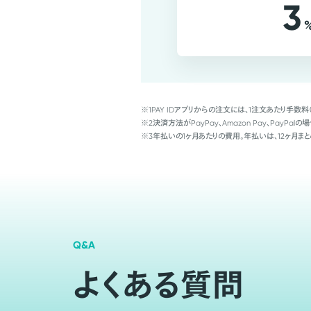
3
※1
PAY IDアプリからの注文には、1注文あたり手数料
※2
決済方法がPayPay、Amazon Pay、Pay
※3
年払いの1ヶ月あたりの費用。年払いは、12ヶ月まと
Q&A
よくある質問