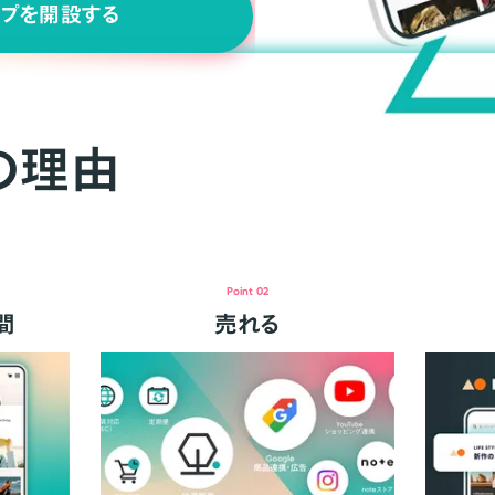
ップを開設する
の理由
Point 02
間
売れる