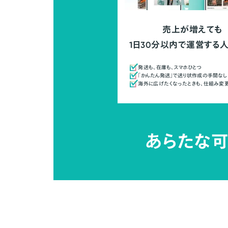
売上が増えても
1日30分以内で運営する
発送も、在庫も、スマホひとつ
「かんたん発送」で送り状作成の手間なし
海外に広げたくなったときも、仕組み変
あらたな可