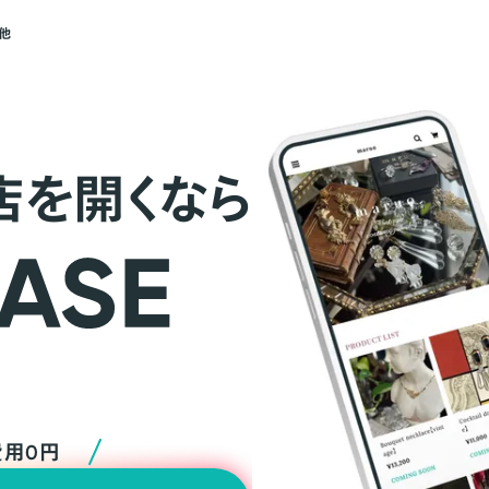
他
店を開くなら
費用0円