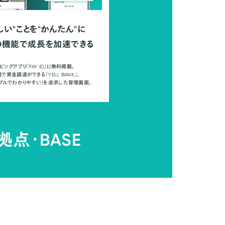
しい"ことを"かんたん"に
の機能で成長を加速できる
ピングアプリ「PAY ID」に無料掲載。
で資金調達ができる「YELL BANK」。
ンプルでわかりやすい」を追求した管理画面。
拠点・
BASE