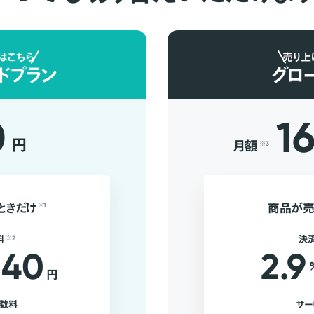
はこちら
売り上
ドプラン
グロ
0
1
円
月額
※3
ときだけ
※1
商品が売
料
※2
決
40
2.9
円
手数料
サー