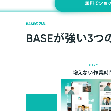
無料でショ
BASEの強み
BASEが強い3つ
Point 01
増えない作業時