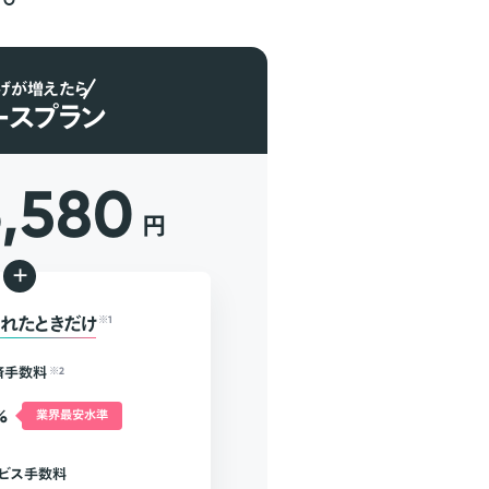
げが増えたら
ースプラン
6,580
円
+
れたときだけ
※1
済手数料
※2
%
業界最安水準
ビス手数料