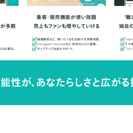
集客・販売機能が使い放題
"難
人が多数
売上もファンも増やしていける
独自
抽選販売など、"買いたくなる仕掛け"を多数用意。
ショッ
Instagram・YouTubeなど、多彩なSNSと連携。
その場
更の必要なし
ポップアップ出店もサポート。
「シ
能性が、
あなたらしさと広がる