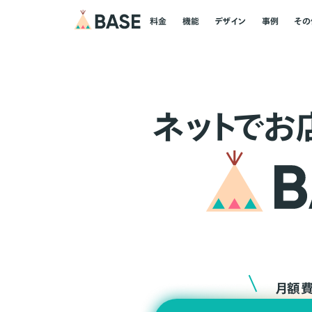
料金
機能
デザイン
事例
その
ネ
ッ
ト
でお
月額