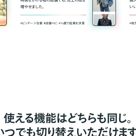
時間をかける私の店舗でも、売上の柱を
個
増やせました。
い
#ビンテージ古着 ＃店舗＋EC #14歳で起業を決意
#地
使える機能はどちらも同じ。
いつでも切り替えいただけます