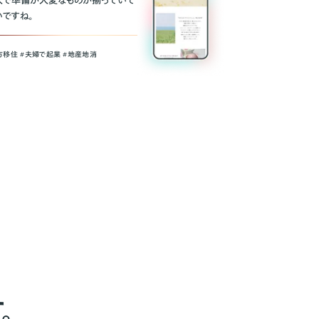
人で準備が大変なものが揃っていて
いですね。
方移住 #夫婦で起業 #地産地消
。