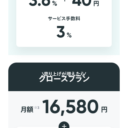
3.6
40
%
円
サービス手数料
3
%
売り上げが増えたら
グロースプラン
16,580
月額
円
※3
+