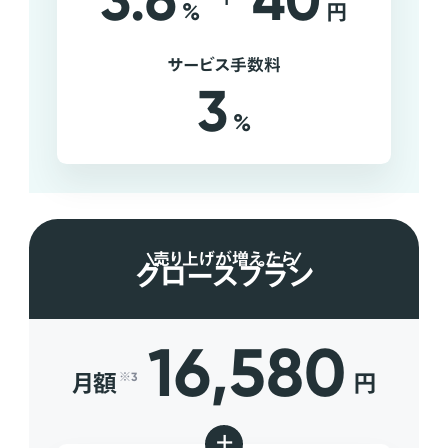
3.6
40
%
円
サービス手数料
3
%
売り上げが増えたら
グロースプラン
16,580
月額
円
※3
+