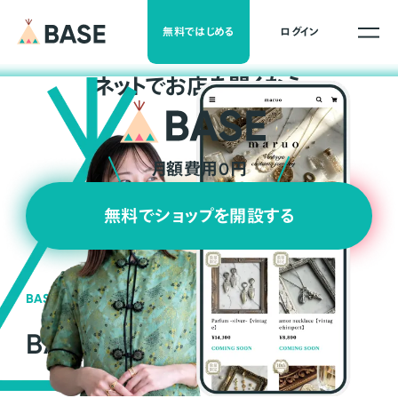
無料ではじめる
ログイン
ネ
ッ
ト
でお店を開くなら
月額費用0円
無料でショップを開設する
BASEの強み
BASEが強い3つの理由