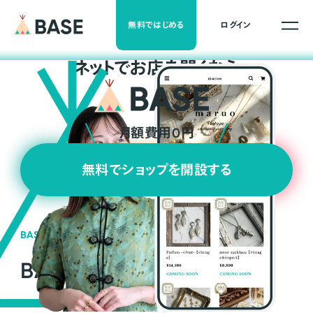
無料ではじめる
ログイン
ネ
ッ
ト
でお店を開くなら
月額費用0円
無料でショップを開設する
BASEの強み
BASEが強い3つの理由