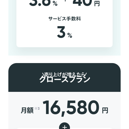
3.6
40
%
円
サービス手数料
3
%
売り上げが増えたら
グロースプラン
16,580
月額
円
※3
+