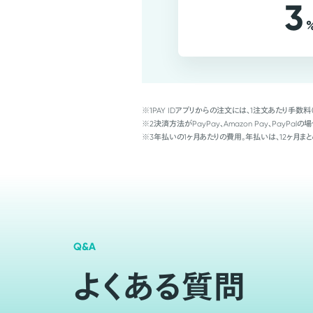
3
※1
PAY IDアプリからの注文には、1注文あたり手数料
※2
決済方法がPayPay、Amazon Pay、Pay
※3
年払いの1ヶ月あたりの費用。年払いは、12ヶ月まと
Q&A
よくある質問