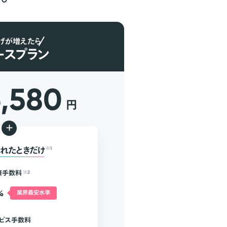
げが増えたら
ースプラン
6,580
円
+
れたときだけ
※1
済手数料
※2
%
業界最安水準
ビス手数料