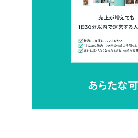
売上が増えても
1日30分以内で運営する
発送も、在庫も、スマホひとつ
「かんたん発送」で送り状作成の手間なし
海外に広げたくなったときも、仕組み変
あらたな可