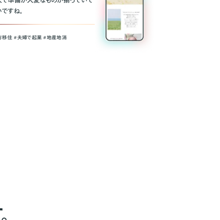
人で準備が大変なものが揃っていて
いですね。
方移住 #夫婦で起業 #地産地消
。