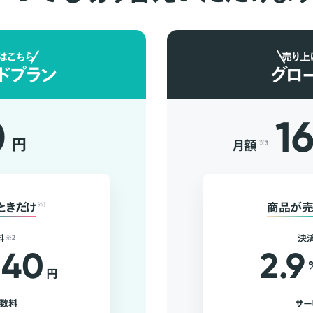
はこちら
売り上
ドプラン
グロ
0
1
円
月額
※3
ときだけ
※1
商品が売
料
※2
決
40
2.9
円
手数料
サー