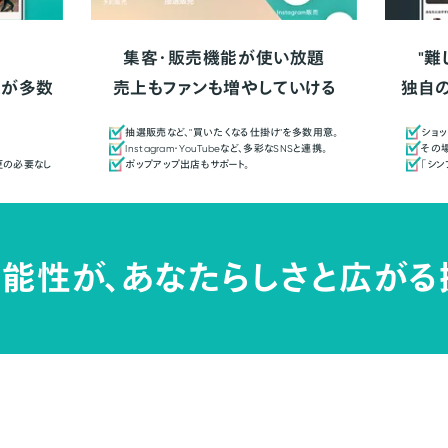
集客・販売機能が使い放題
"難
人が多数
売上もファンも増やしていける
独自
抽選販売など、"買いたくなる仕掛け"を多数用意。
ショッ
Instagram・YouTubeなど、多彩なSNSと連携。
その場
更の必要なし
ポップアップ出店もサポート。
「シ
能性が、
あなたらしさと広がる