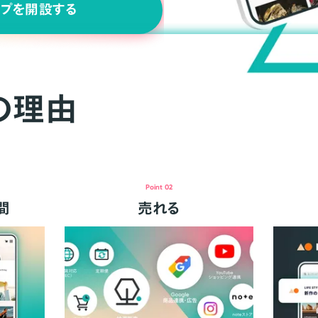
ップを開設する
の理由
Point 02
間
売れる