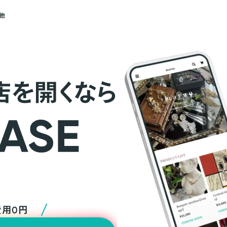
他
店を開くなら
費用0円