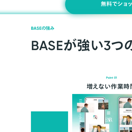
無料でショ
BASEの強み
BASEが強い3つ
Point 01
増えない作業時