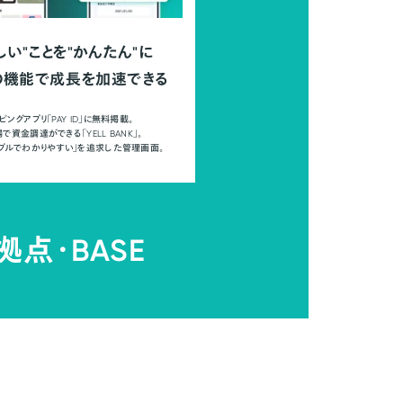
しい"ことを"かんたん"に
の機能で成長を加速できる
ピングアプリ「PAY ID」に無料掲載。
で資金調達ができる「YELL BANK」。
ンプルでわかりやすい」を追求した管理画面。
拠点・
BASE