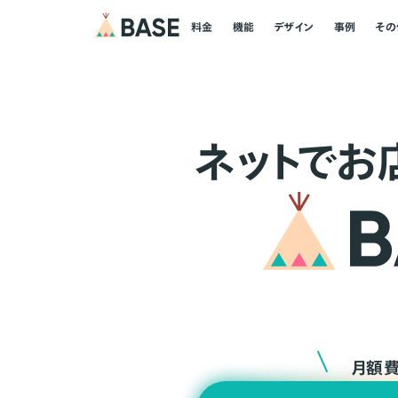
料金
機能
デザイン
事例
その
ネ
ッ
ト
でお
月額