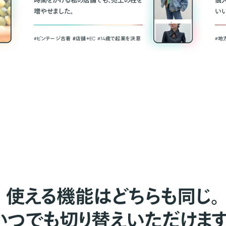
時間をかける私の店舗でも、売上の柱を
個
増やせました。
い
#ビンテージ古着 ＃店舗＋EC #14歳で起業を決意
#地
使える機能はどちらも同じ。
いつでも切り替えいただけます