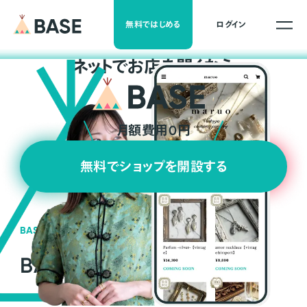
無料ではじめる
ログイン
ネ
ッ
ト
でお店を開くなら
月額費用0円
無料でショップを開設する
BASEの強み
BASEが強い3つの理由