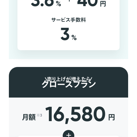
3.6
40
%
円
サービス手数料
3
%
売り上げが増えたら
グロースプラン
16,580
月額
円
※3
+