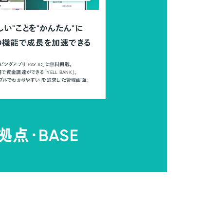
しい"ことを"かんたん"に
の機能で成長を加速できる
ピングアプリ「PAY ID」に無料掲載。
で資金調達ができる「YELL BANK」。
ンプルでわかりやすい」を追求した管理画面。
拠点・
BASE