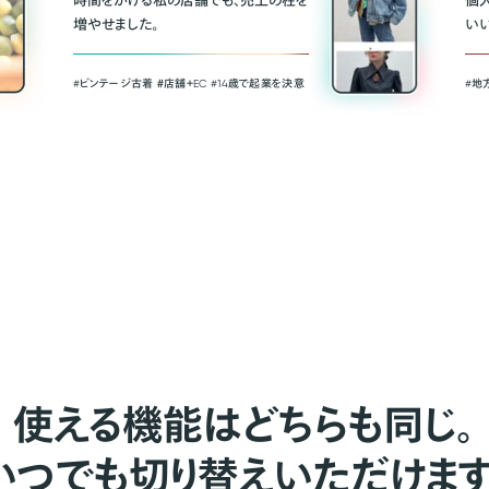
時間をかける私の店舗でも、売上の柱を
個
増やせました。
い
#ビンテージ古着 ＃店舗＋EC #14歳で起業を決意
#地
使える機能はどちらも同じ。
いつでも切り替えいただけます