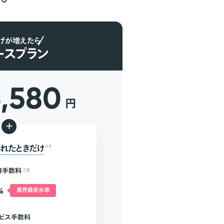
げが増えたら
ースプラン
6,580
円
+
れたときだけ
※1
済手数料
※2
%
業界最安水準
ビス手数料