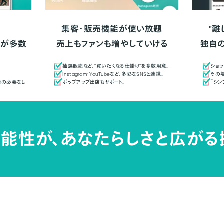
集客・販売機能が使い放題
"難
人が多数
売上もファンも増やしていける
独自
抽選販売など、"買いたくなる仕掛け"を多数用意。
ショッ
Instagram・YouTubeなど、多彩なSNSと連携。
その場
更の必要なし
ポップアップ出店もサポート。
「シ
能性が、
あなたらしさと広がる