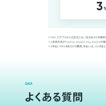
3
※1
PAY IDアプリからの注文には、1注文あたり手数料
※2
決済方法がPayPay、Amazon Pay、Pay
※3
年払いの1ヶ月あたりの費用。年払いは、12ヶ月まと
Q&A
よくある質問