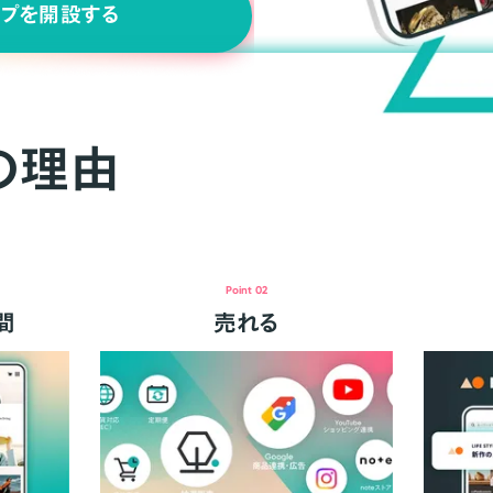
ップを開設する
の理由
Point 02
間
売れる