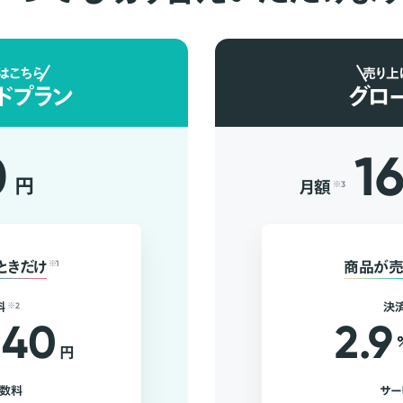
はこちら
売り上
ドプラン
グロ
0
1
円
月額
※3
ときだけ
※1
商品が売
料
※2
決
40
2.9
円
手数料
サー