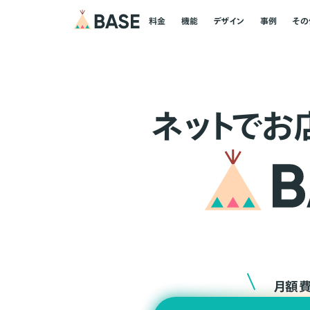
料金
機能
デザイン
事例
その
ネ
ッ
ト
でお
月額