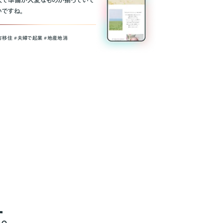
人で準備が大変なものが揃っていて
いですね。
方移住 #夫婦で起業 #地産地消
。