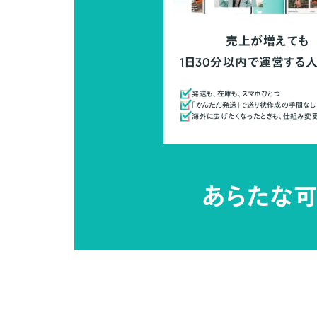
売上が増えても
1日30分以内で運営する
発送も、在庫も、スマホひとつ
「かんたん発送」で送り状作成の手間なし
海外に広げたくなったときも、仕組み変
あらたな可