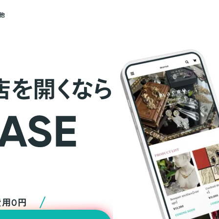
他
店を開くなら
費用0円