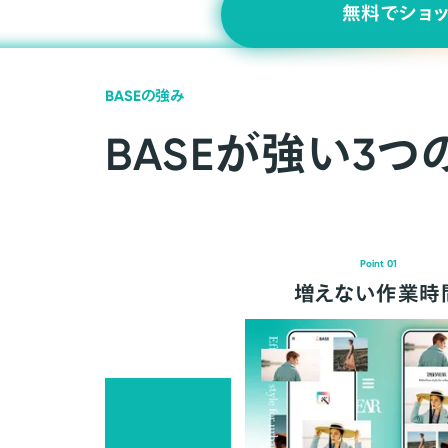
無料でショ
BASEの強み
BASEが強い3つ
Point 01
増えない作業時