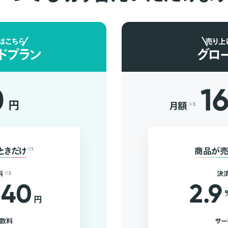
はこちら
売り上
ドプラン
グロ
0
1
円
月額
※3
ときだけ
※1
商品が売
料
※2
決
40
2.9
円
手数料
サー