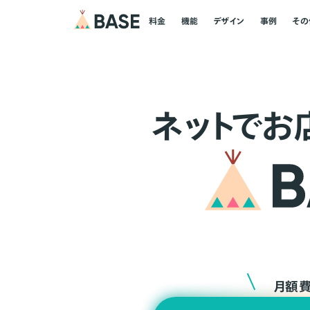
料金
機能
デザイン
事例
その
ネ
ッ
ト
でお
月額