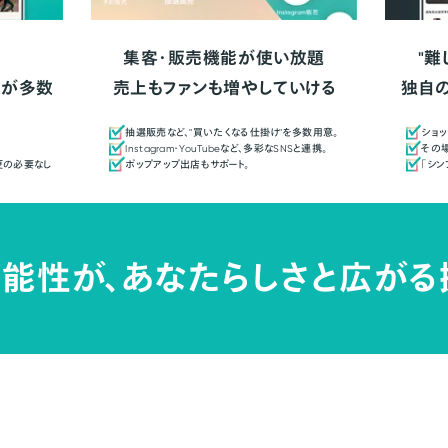
集客・販売機能が使い放題
"難
人が多数
売上もファンも増やしていける
独自
抽選販売など、"買いたくなる仕掛け"を多数用意。
ショッ
Instagram・YouTubeなど、多彩なSNSと連携。
その場
更の必要なし
ポップアップ出店もサポート。
「シ
能性が、
あなたらしさと広がる