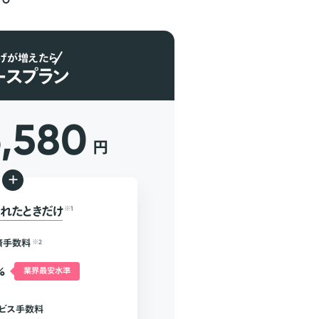
げが増えたら
ースプラン
6,580
円
+
れたときだけ
※1
済手数料
※2
%
業界最安水準
ビス手数料