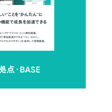
しい"ことを"かんたん"に
の機能で成長を加速できる
ピングアプリ「PAY ID」に無料掲載。
で資金調達ができる「YELL BANK」。
ンプルでわかりやすい」を追求した管理画面。
拠点・
BASE