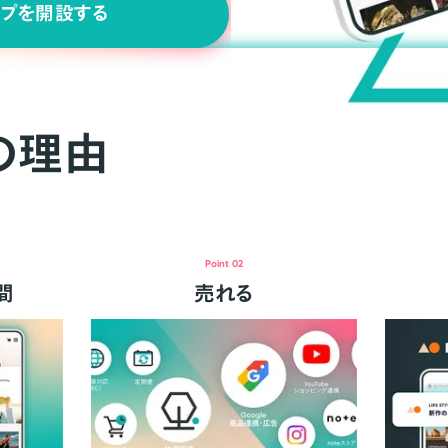
ップを開設する
の理由
Point 02
間
売れる