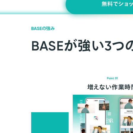
無料でショ
BASEの強み
BASEが強い3つ
Point 01
増えない作業時