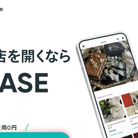
他
店を開くなら
費用0円