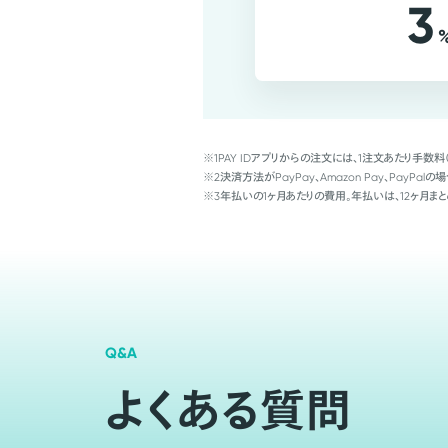
3
※1
PAY IDアプリからの注文には、1注文あたり手数料
※2
決済方法がPayPay、Amazon Pay、Pay
※3
年払いの1ヶ月あたりの費用。年払いは、12ヶ月まと
Q&A
よくある質問