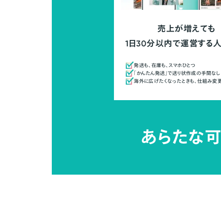
売上が増えても
1日30分以内で運営する
発送も、在庫も、スマホひとつ
「かんたん発送」で送り状作成の手間なし
海外に広げたくなったときも、仕組み変
あらたな可