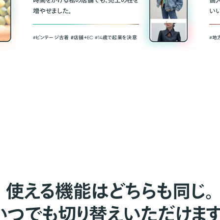
時間をかける私の店舗でも、売上の柱を
個
増やせました。
い
#ビンテージ古着 ＃店舗＋EC #14歳で起業を決意
#地
使える機能はどちらも同じ。
いつでも切り替えいただけます