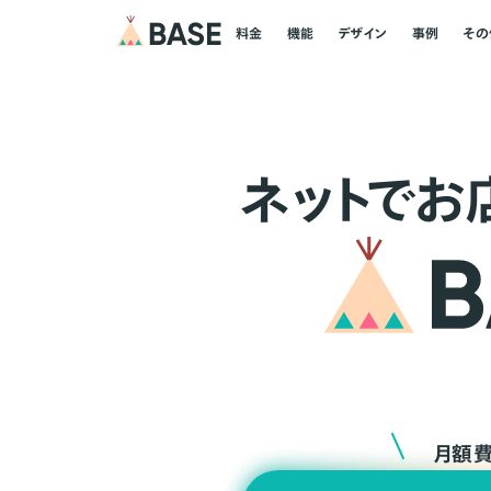
料金
機能
デザイン
事例
その
ネ
ッ
ト
でお
月額