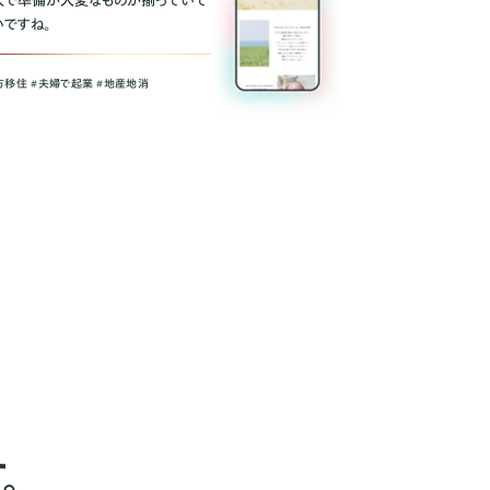
人で準備が大変なものが揃っていて
いですね。
方移住 #夫婦で起業 #地産地消
。