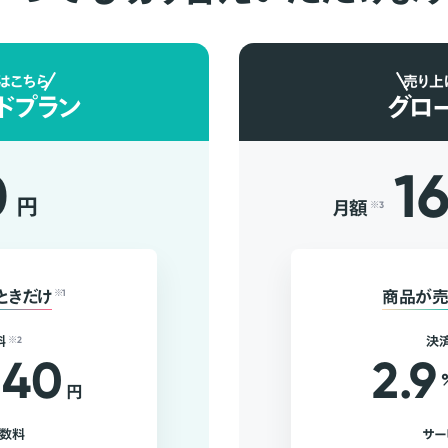
はこちら
売り上
ドプラン
グロ
0
1
円
月額
※3
ときだけ
※1
商品が売
料
※2
決
40
2.9
円
手数料
サー