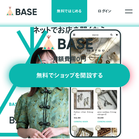
無料ではじめる
ログイン
ネ
ッ
ト
でお店を開くなら
月額費用0円
無料でショップを開設する
BASEの強み
BASEが強い3つの理由