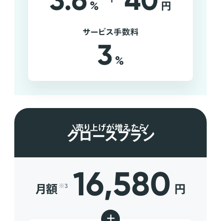
3.6
40
%
円
サービス手数料
3
%
売り上げが増えたら
グロースプラン
16,580
月額
円
※3
+