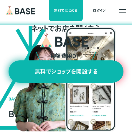
無料ではじめる
ログイン
ネ
ッ
ト
でお店を開くなら
月額費用0円
無料でショップを開設する
BASEの強み
BASEが強い3つの理由