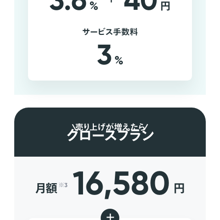
3.6
40
%
円
サービス手数料
3
%
売り上げが増えたら
グロースプラン
16,580
月額
円
※3
+