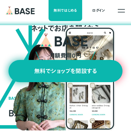
無料ではじめる
ログイン
ネ
ッ
ト
でお店を開くなら
月額費用0円
無料でショップを開設する
BASEの強み
BASEが強い3つの理由