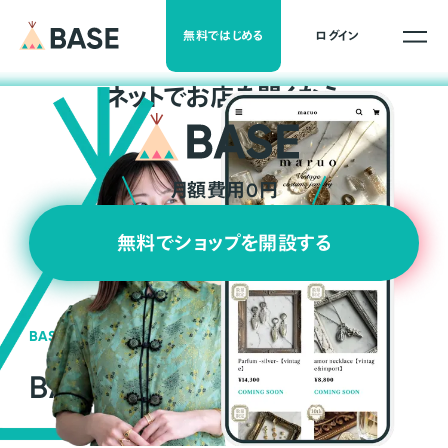
無料ではじめる
ログイン
ネ
ッ
ト
でお店を開くなら
月額費用0円
無料でショップを開設する
BASEの強み
BASEが強い3つの理由