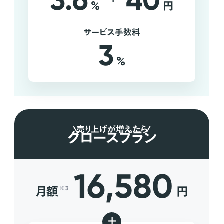
3.6
40
%
円
サービス手数料
3
%
売り上げが増えたら
グロースプラン
16,580
月額
円
※3
+