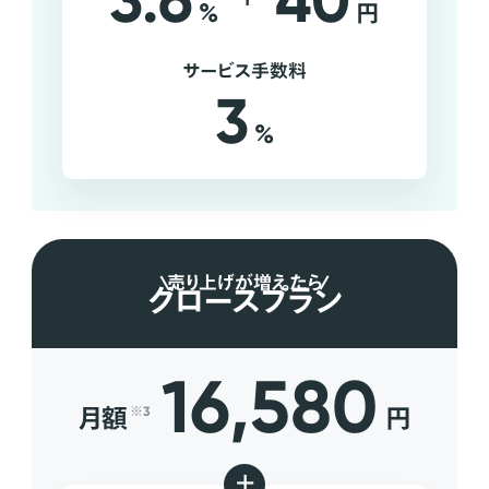
3.6
40
%
円
サービス手数料
3
%
売り上げが増えたら
グロースプラン
16,580
月額
円
※3
+