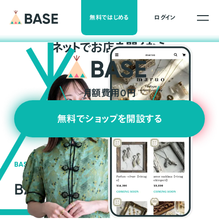
無料ではじめる
ログイン
ネ
ッ
ト
でお店を開くなら
月額費用0円
無料でショップを開設する
BASEの強み
BASEが強い3つの理由