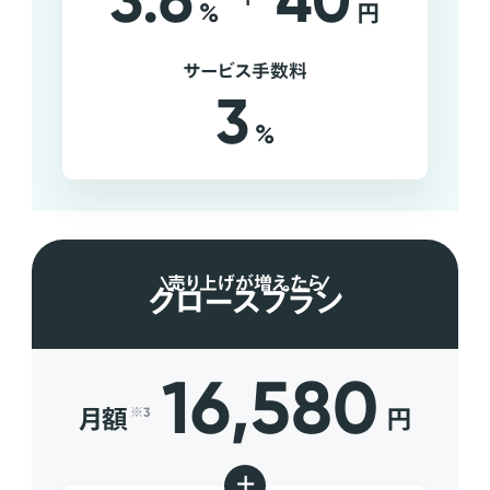
3.6
40
%
円
サービス手数料
3
%
売り上げが増えたら
グロースプラン
16,580
月額
円
※3
+