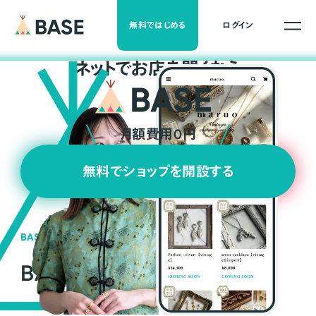
無料ではじめる
ログイン
ネ
ッ
ト
でお店を開くなら
月額費用0円
無料でショップを開設する
BASEの強み
BASEが強い3つの理由