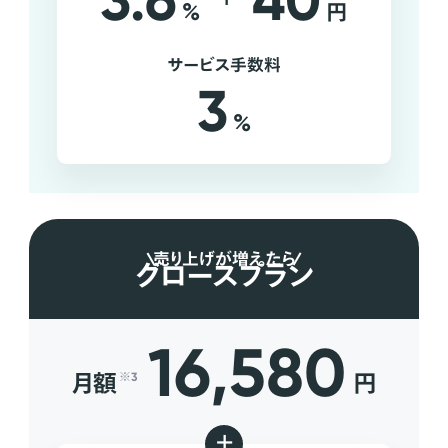
3.6
40
%
円
サービス手数料
3
%
売り上げが増えたら
グロースプラン
16,580
月額
円
※3
+