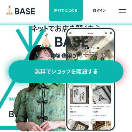
無料ではじめる
ログイン
ネ
ッ
ト
でお店を開くなら
月額費用0円
無料でショップを開設する
BASEの強み
BASEが強い3つの理由