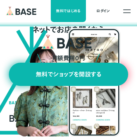
無料ではじめる
ログイン
ネ
ッ
ト
でお店を開くなら
月額費用0円
無料でショップを開設する
BASEの強み
BASEが強い3つの理由