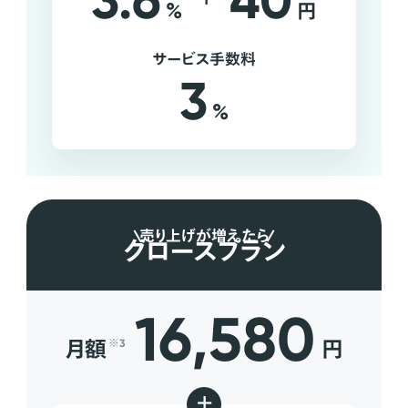
3.6
40
%
円
サービス手数料
3
%
売り上げが増えたら
グロースプラン
16,580
月額
円
※3
+