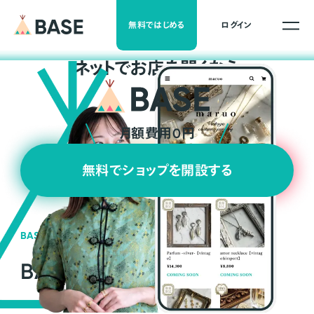
無料ではじめる
ログイン
ネ
ッ
ト
でお店を開くなら
月額費用0円
無料でショップを開設する
BASEの強み
BASEが強い3つの理由