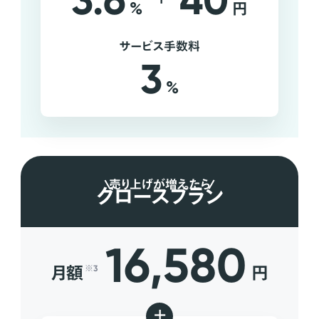
3.6
40
%
円
サービス手数料
3
%
売り上げが増えたら
グロースプラン
16,580
月額
円
※3
+