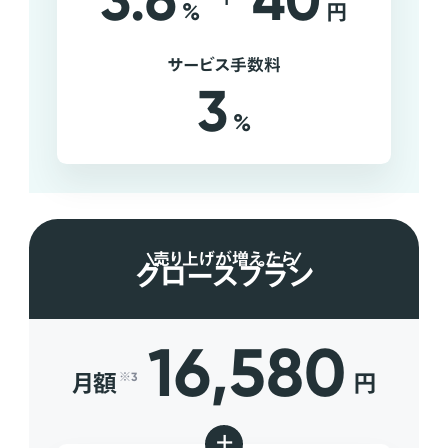
3.6
40
%
円
サービス手数料
3
%
売り上げが増えたら
グロースプラン
16,580
月額
円
※3
+