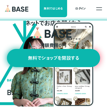
無料ではじめる
ログイン
ネ
ッ
ト
でお店を開くなら
月額費用0円
無料でショップを開設する
BASEの強み
BASEが強い3つの理由