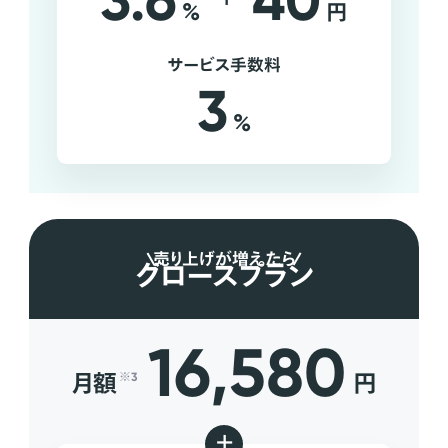
3.6
40
%
円
サービス手数料
3
%
売り上げが増えたら
グロースプラン
16,580
月額
円
※3
+