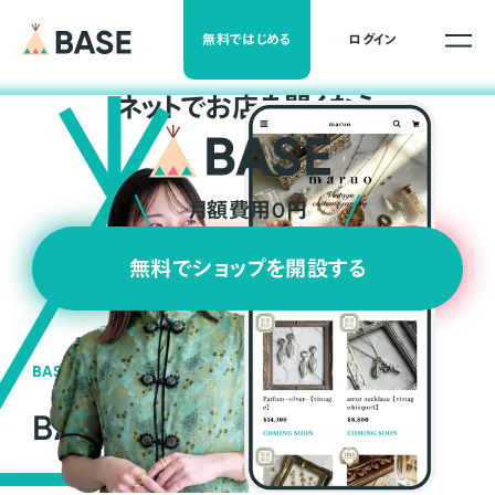
無料ではじめる
ログイン
ネ
ッ
ト
でお店を開くなら
月額費用0円
無料でショップを開設する
BASEの強み
BASEが強い3つの理由