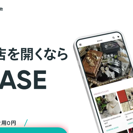
他
店を開くなら
費用0円