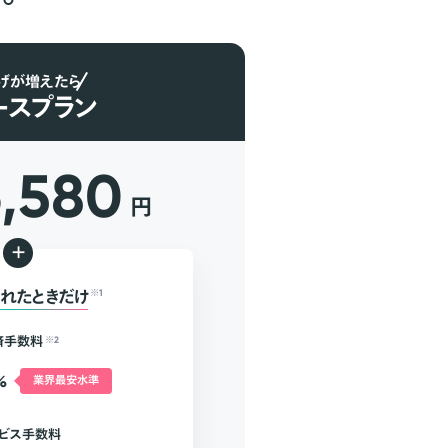
げが増えたら
ースプラン
6,580
円
+
れたときだけ
※1
済手数料
※2
%
業界最安水準
ビス手数料