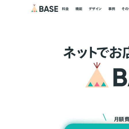
料金
機能
デザイン
事例
その
ネ
ッ
ト
でお
月額