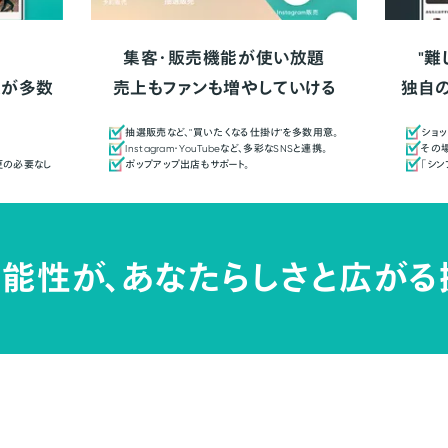
集客・販売機能が使い放題
"難
人が多数
売上もファンも増やしていける
独自
抽選販売など、"買いたくなる仕掛け"を多数用意。
ショッ
Instagram・YouTubeなど、多彩なSNSと連携。
その場
更の必要なし
ポップアップ出店もサポート。
「シ
能性が、
あなたらしさと広がる