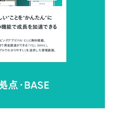
しい"ことを"かんたん"に
の機能で成長を加速できる
ピングアプリ「PAY ID」に無料掲載。
で資金調達ができる「YELL BANK」。
ンプルでわかりやすい」を追求した管理画面。
拠点・
BASE