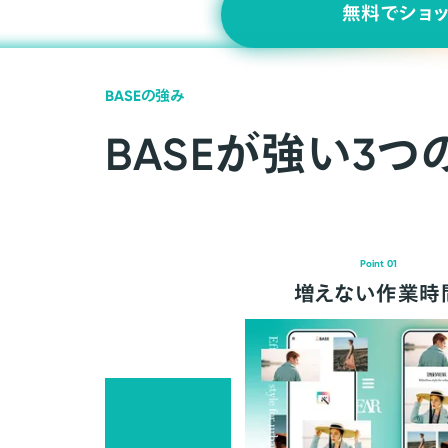
無料でショ
BASEの強み
BASEが強い3つ
Point 01
増えない作業時