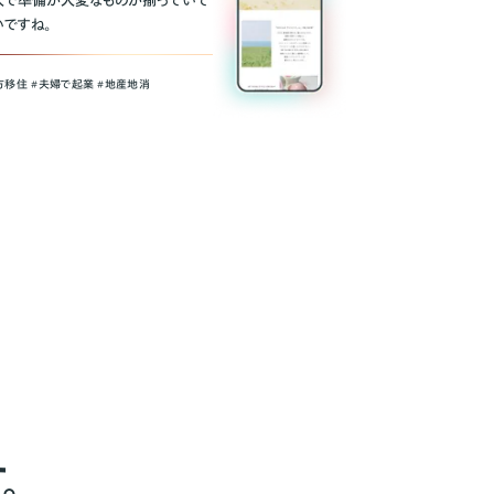
人で準備が大変なものが揃っていて
いですね。
方移住 #夫婦で起業 #地産地消
。