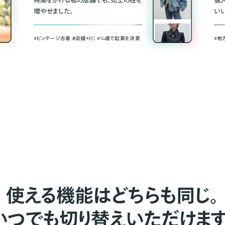
時間をかける私の店舗でも、売上の柱を
個
増やせました。
い
#ビンテージ古着 ＃店舗＋EC #14歳で起業を決意
#地
使える機能はどちらも同じ。
いつでも切り替えいただけます