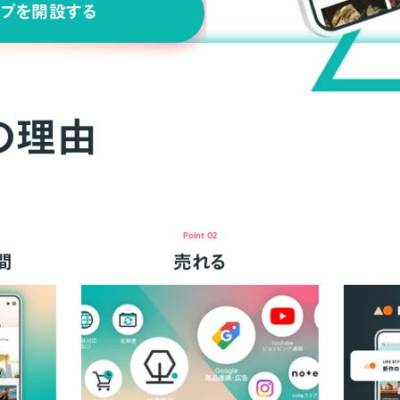
ップを開設する
の理由
Point 02
間
売れる