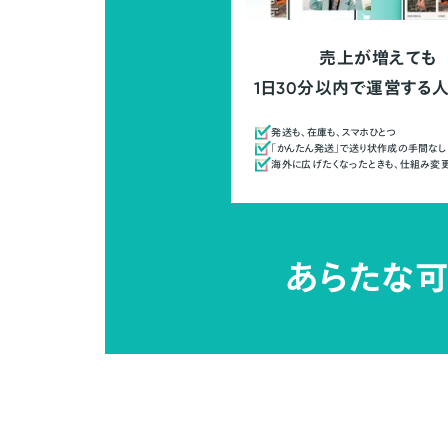
売上が増えても
1日30分以内で運営する
発送も、在庫も、スマホひとつ
「かんたん発送」で送り状作成の手間なし
海外に広げたくなったときも、仕組み変
あらたな可