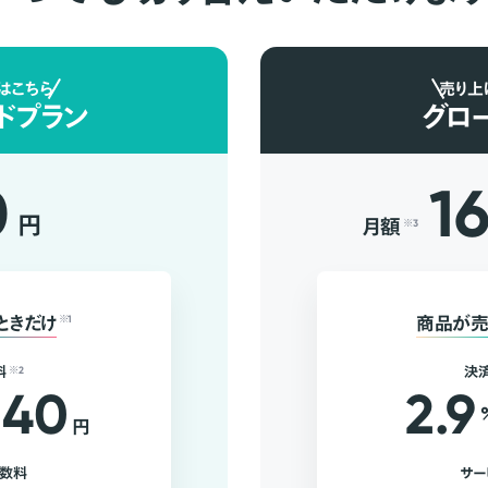
はこちら
売り上
ドプラン
グロ
0
1
円
月額
※3
ときだけ
※1
商品が売
料
※2
決
40
2.9
円
手数料
サー