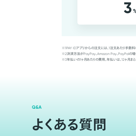
3
※1
PAY IDアプリからの注文には、1注文あたり手数料
※2
決済方法がPayPay、Amazon Pay、Pay
※3
年払いの1ヶ月あたりの費用。年払いは、12ヶ月まと
Q&A
よくある質問