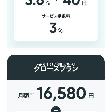
3.6
40
%
円
サービス手数料
3
%
売り上げが増えたら
グロースプラン
16,580
月額
円
※3
+