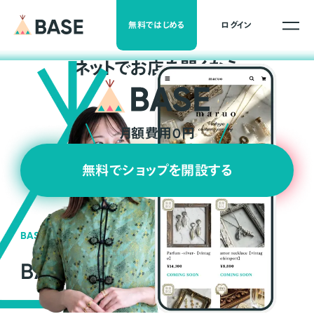
無料ではじめる
ログイン
ネ
ッ
ト
でお店を開くなら
月額費用0円
無料でショップを開設する
BASEの強み
BASEが強い3つの理由