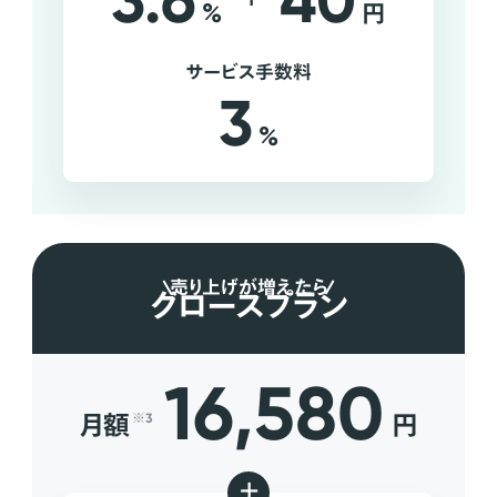
3.6
40
%
円
サービス手数料
3
%
売り上げが増えたら
グロースプラン
16,580
月額
円
※3
+