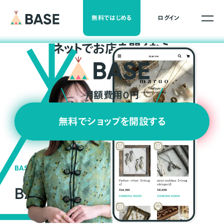
無料ではじめる
ログイン
ネ
ッ
ト
でお店を開くなら
月額費用0円
無料でショップを開設する
BASEの強み
BASEが強い3つの理由