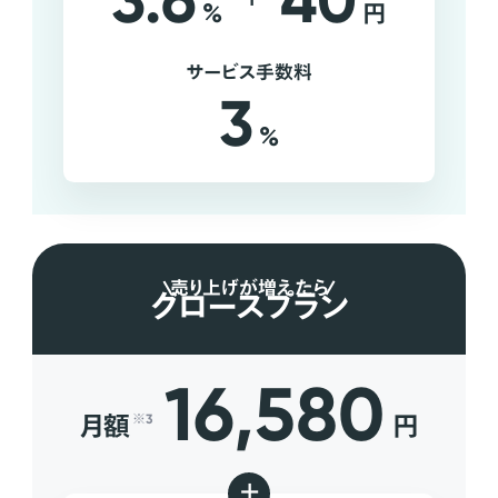
3.6
40
%
円
サービス手数料
3
%
売り上げが増えたら
グロースプラン
16,580
月額
円
※3
+