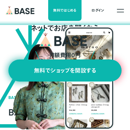
無料ではじめる
ログイン
ネ
ッ
ト
でお店を開くなら
月額費用0円
無料でショップを開設する
BASEの強み
BASEが強い3つの理由