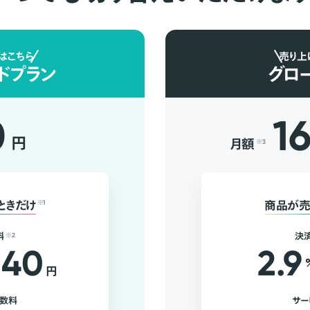
はこちら
売り上
ドプラン
グロ
0
1
円
月額
※3
ときだけ
※1
商品が売
料
※2
決
40
2.9
円
手数料
サー