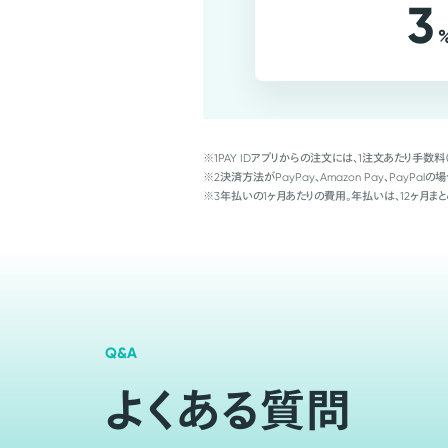
3
※1
PAY IDアプリからの注文には、1注文あたり手数料
※2
決済方法がPayPay、Amazon Pay、Pay
※3
年払いの1ヶ月あたりの費用。年払いは、12ヶ月まと
Q&A
よくある質問