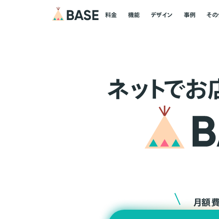
料金
機能
デザイン
事例
その
ネ
ッ
ト
でお
月額