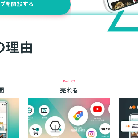
ップを開設する
の理由
Point 02
間
売れる