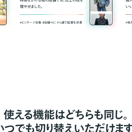
時間をかける私の店舗でも、売上の柱を
個
増やせました。
い
#ビンテージ古着 ＃店舗＋EC #14歳で起業を決意
#地
使える機能はどちらも同じ。
いつでも切り替えいただけます