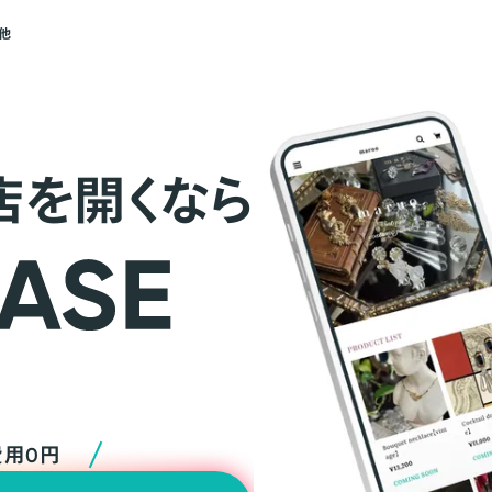
他
店を開くなら
費用0円