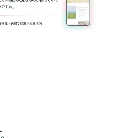
人で準備が大変なものが揃っていて
いですね。
方移住 #夫婦で起業 #地産地消
。