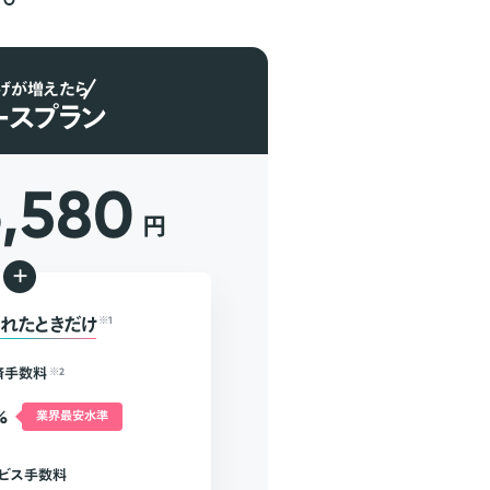
げが増えたら
ースプラン
6,580
円
+
れたときだけ
※1
済手数料
※2
%
業界最安水準
ビス手数料