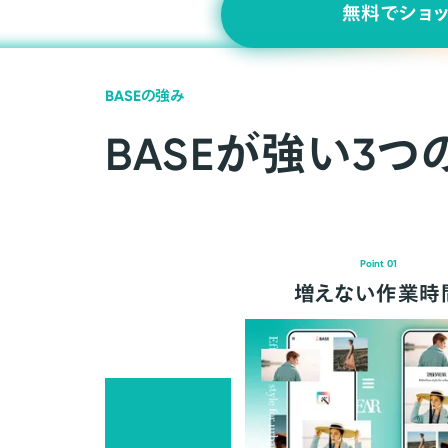
無料でショ
BASEの強み
BASEが強い3つ
Point 01
増えない作業時