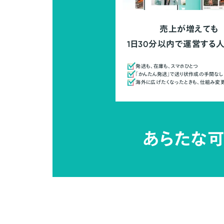
売上が増えても
1日30分以内で運営する
発送も、在庫も、スマホひとつ
「かんたん発送」で送り状作成の手間なし
海外に広げたくなったときも、仕組み変
あらたな可