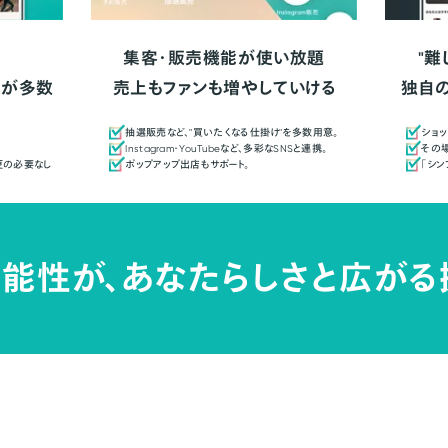
集客・販売機能が使い放題
"難
人が多数
売上もファンも増やしていける
独自
抽選販売など、"買いたくなる仕掛け"を多数用意。
ショッ
Instagram・YouTubeなど、多彩なSNSと連携。
その場
更の必要なし
ポップアップ出店もサポート。
「シ
能性が、
あなたらしさと広がる