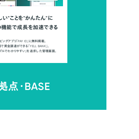
しい"ことを"かんたん"に
の機能で成長を加速できる
ピングアプリ「PAY ID」に無料掲載。
で資金調達ができる「YELL BANK」。
ンプルでわかりやすい」を追求した管理画面。
拠点・
BASE