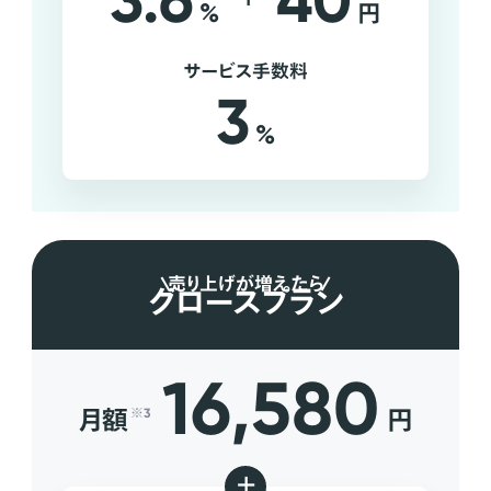
3.6
40
%
円
サービス手数料
3
%
売り上げが増えたら
グロースプラン
16,580
月額
円
※3
+