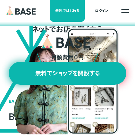
無料ではじめる
ログイン
ネ
ッ
ト
でお店を開くなら
月額費用0円
無料でショップを開設する
BASEの強み
BASEが強い3つの理由